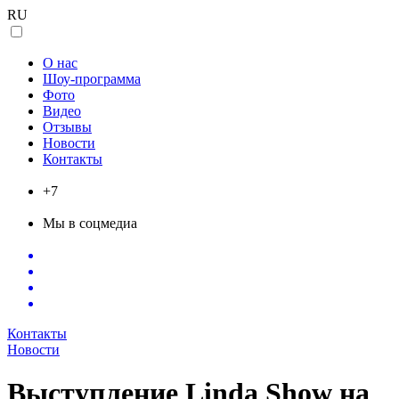
RU
Танцевальное шоу и танец живота
О нас
Шоу-программа
Фото
Видео
Отзывы
Новости
Контакты
+7
Мы в соцмедиа
Контакты
Новости
Выступление Linda Show на