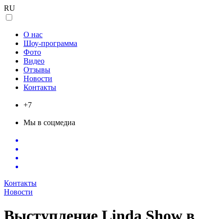
RU
Танцевальное шоу и танец живота
О нас
Шоу-программа
Фото
Видео
Отзывы
Новости
Контакты
+7
Мы в соцмедиа
Контакты
Новости
Выступление Linda Show в