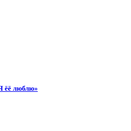
Я ёё люблю»