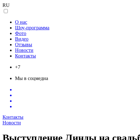
RU
Танцевальное шоу и танец живота
О нас
Шоу-программа
Фото
Видео
Отзывы
Новости
Контакты
+7
Мы в соцмедиа
Контакты
Новости
Выступление Линды на свадь